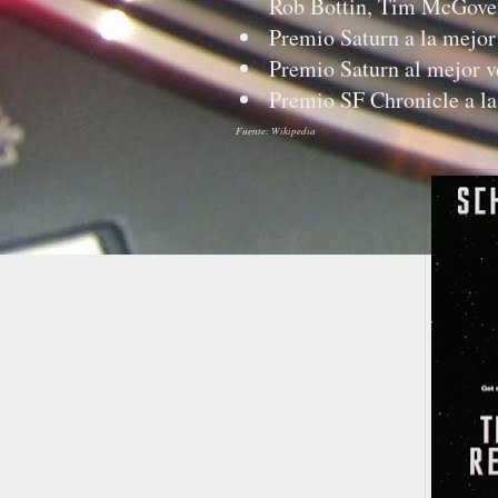
Rob Bottin, Tim McGover
Premio Saturn a la mejor 
Premio Saturn al mejor ve
Premio SF Chronicle a la
Fuente: Wikipedia