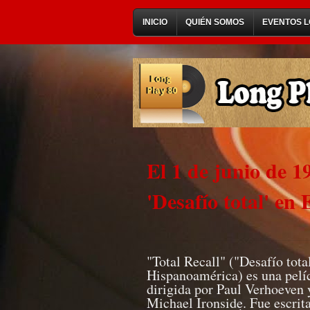
INICIO
QUIÉN SOMOS
EVENTOS L
El 1 de junio de 19
'Desafío total' en
"Total Recall" ("Desafío tota
Hispanoamérica) es una pelíc
dirigida por Paul Verhoeven
Michael Ironside. Fue escrit