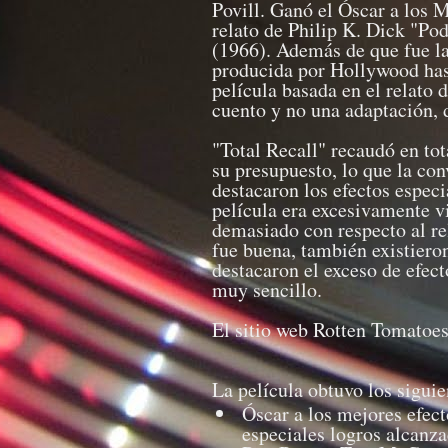
Povill. Ganó el Óscar a los M
relato de Philip K. Dick "Po
(1966). Además de que fue la
producida por Hollywood has
película basada en el relato
cuento y no una adaptación, 
"Total Recall" recaudó en to
su presupuesto, lo que la conv
destacaron los efectos especi
película era excesivamente vi
demasiado con respecto al re
fue buena, también existieron
destacaron el exceso de efecto
muy sencillo.
El sitio web Rotten Tomatoes
La película obtuvo los sigui
Óscar a los mejores efect
especiales logros alcanza