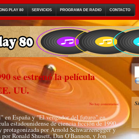
ONG PLAY 80
SERVICIOS
PROGRAMA DE RADIO
CONTACTO
90 se estrenó la película
 EE. UU.
S
No hay comentarios:
l" en España y "El vengador del futuro" en
ula estadounidense de ciencia ficción de 1990,
 y protagonizada por Arnold Schwarzenegger y
a por Ronald Shusett, Dan O'Bannon, y Jon