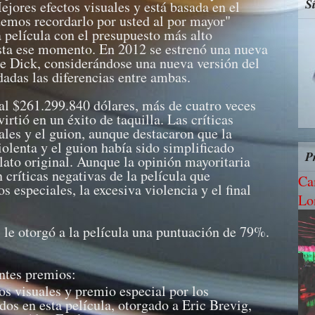
S
ejores efectos visuales y está basada en el
demos recordarlo por usted al por mayor"
 película con el presupuesto más alto
ta ese momento. En 2012 se estrenó una nueva
 de Dick, considerándose una nueva versión del
dadas las diferencias entre ambas.
tal $261.299.840 dólares, más de cuatro veces
irtió en un éxito de taquilla. Las críticas
ales y el guion, aunque destacaron que la
olenta y el guion había sido simplificado
P
lato original. Aunque la opinión mayoritaria
 críticas negativas de la película que
Ca
s especiales, la excesiva violencia y el final
Lo
 le otorgó a la película una puntuación de 79%.
entes premios:
os visuales y premio especial por los
dos en esta película, otorgado a Eric Brevig,