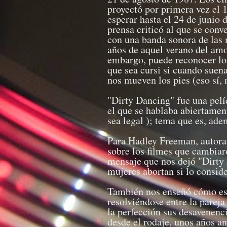
proyectó por primera vez el 
esperar hasta el 24 de junio 
prensa criticó al que se conv
con una banda sonora de las 
años de aquel verano del amo
embargo, puede reconocer los
que sea cursi si cuando suena
nos mueven los pies (eso sí, 
"Dirty Dancing" fue una pelí
el que se hablaba abiertament
sea legal ); tema que es, ade
Para Hadley Freeman, autora 
sobre los filmes que cambiar
mensaje que nos dejó "Dirty 
mujeres abortan si lo consid
También nos enseñó cómo es 
resolviéndose entre la pareja
la perfección sus desavenenci
desde el rodaje, unos años a