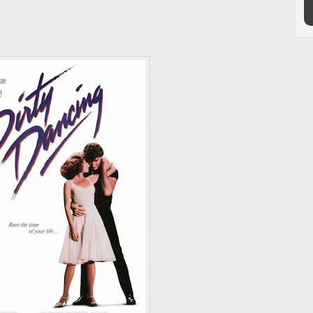
Además, a las chicas les inspirarán los looks
este verano. Es la excusa perfecta.