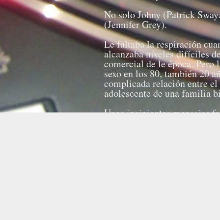
No solo Johny (Patrick Swayz
(Jennifer Grey).
Le faltaba la respiración cua
alcanzaba niveles difíciles d
comercial de le época. Pero l
sexo en los 80, también 20 añ
complicada relación entre el
adolescente de una familia bi
Unos incipientes mensajes fe
Y "Dirty Dancing" quiso qu
que moviéramos las caderas (y
canción fue galardonada con
Emile Ardolino dirigió una p
cinco millones de dólares y e
tintes autobiográficos) escri
Un musical y un remake (malo