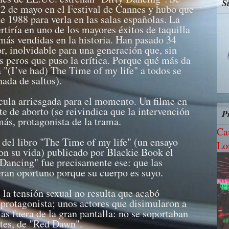
S
12 de mayo en el Festival de Cannes y hubo que
de 1988 para verla en las salas españolas. La
ertiría en uno de los mayores éxitos de taquilla
más vendidas en la historia. Han pasado 34
r, inolvidable para una generación que, sin
 peros que puso la crítica. Porque qué más da
 "(I’ve had) The Time of my life" a todos se
nada de saltos).
cula arriesgada para el momento. Un filme en
e de aborto (se reivindica que la intervención
P
más, protagonista de la trama.
Ca
del libro "The Time of my life" (un ensayo
Lo
on su vida) publicado por Blackie Book el
Dancing" fue precisamente ese: que las
eran oportuno porque su cuerpo es suyo.
la tensión sexual no resulta que acabó
 protagonista; unos actores que disimularon a
as fuera de la gran pantalla: no se soportaban
ntes, de "Red Dawn".