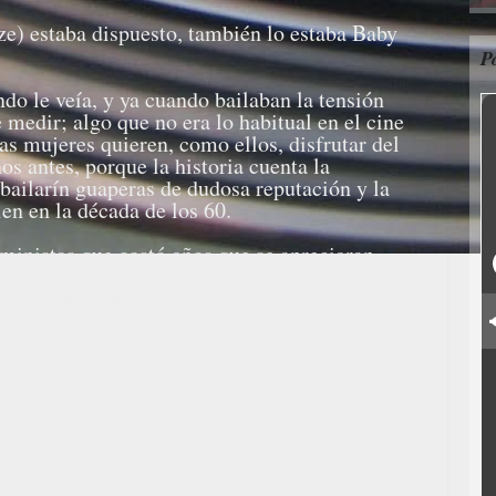
e) estaba dispuesto, también lo estaba Baby
P
ndo le veía, y ya cuando bailaban la tensión
e medir; algo que no era lo habitual en el cine
as mujeres quieren, como ellos, disfrutar del
os antes, porque la historia cuenta la
 bailarín guaperas de dudosa reputación y la
en en la década de los 60.
ministas que costó años que se apreciaran.
e bailáramos: mambo, merengue, chachacha, y
 las faldas en el caso de las chicas). La
 un Oscar y un Globo de Oro.
elícula con sus dificultades: un presupuesto de
l rechazo de varios estudios del guion (con
to por Eleanor Bergstein.
) celebran el aniversario. Pero lo mejor para