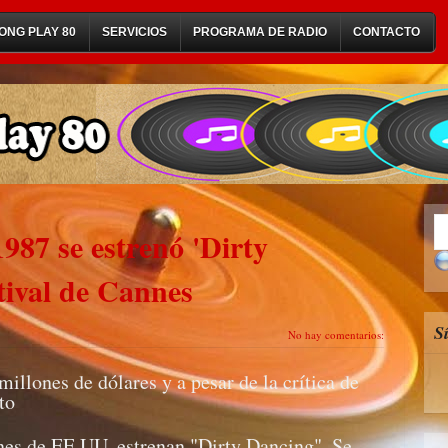
ONG PLAY 80
SERVICIOS
PROGRAMA DE RADIO
CONTACTO
987 se estrenó 'Dirty
tival de Cannes
S
No hay comentarios:
illones de dólares y a pesar de la crítica de
to
nes de EE.UU. estrenan "Dirty Dancing". Se