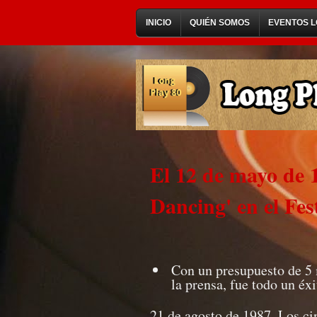
INICIO
QUIÉN SOMOS
EVENTOS L
El 12 de mayo de 1
Dancing' en el Fes
Con un presupuesto de 5 m
la prensa, fue todo un éxi
21 de agosto de 1987. Los ci