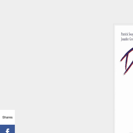
celebrarlo es volver a verla. 
ochenteros que son tendencia 
Fuente: Vanity Fair
Shares