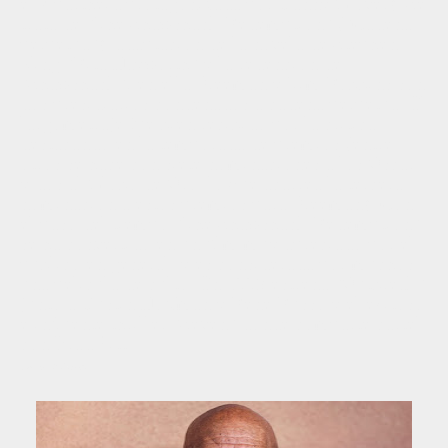
el Apartheid protagonizada por Danny Glover). Se
trata de "The Shawshank Redemption" ("Cadena
perpetua"), adaptación de la novela de Stephen
King "Rita Hayworth" y la redención de
"Shawshank"; en ella Freeman y Tim Robbins son
dos presidiarios condenados a cadena perpetua. El
largometraje fue bien recibido por la crítica,
destacando en la temporada de premios (entre
otros se hace con siete nominaciones a los Óscar
y dos al Globo de Oro, lo que acarrea la tercera
nominación a estos premios para Freeman). Con
el paso del tiempo "The Shawshank Redemption"
se ha convertido en un film muy apreciado por el
público en general, y es considerada por muchos
una película de culto. En 1995 estrena "Outbreak"
junto a Dustin Hoffman y Rene Russo y el exitoso
e influente thriller "Seven" donde comparte cartel
con Brad Pitt.
Fuente: Wikipedia