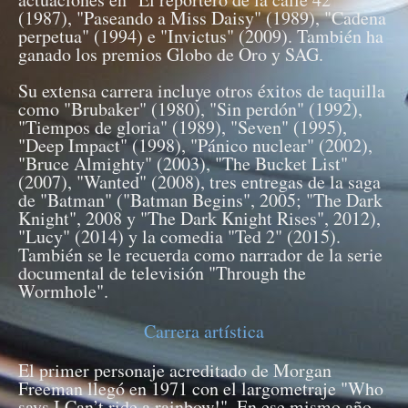
(1987), "Paseando a Miss Daisy" (1989), "Cadena
perpetua" (1994) e "Invictus" (2009). También ha
ganado los premios Globo de Oro y SAG.
Su extensa carrera incluye otros éxitos de taquilla
como "Brubaker" (1980), "Sin perdón" (1992),
"Tiempos de gloria" (1989), "Seven" (1995),
"Deep Impact" (1998), "Pánico nuclear" (2002),
"Bruce Almighty" (2003), "The Bucket List"
(2007), "Wanted" (2008), tres entregas de la saga
de "Batman" ("Batman Begins", 2005; "The Dark
Knight", 2008 y "The Dark Knight Rises", 2012),
"Lucy" (2014) y la comedia "Ted 2" (2015).
También se le recuerda como narrador de la serie
documental de televisión "Through the
Wormhole".
Carrera artística
El primer personaje acreditado de Morgan
Freeman llegó en 1971 con el largometraje "Who
says I Can’t ride a rainbow!". En ese mismo año