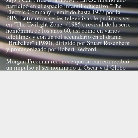
participó en el espacio infantil educativo "The
Electric Company", emitido hasta 1977 por la
PBS. Entre otras series televisivas le pudimos ver
en "The Twilight Zone" (1985), revival de la serie
homónima de los años 60, así como en varios
telefilmes y con un rol secundario en el drama
"Brubaker" (1980), dirigido por Stuart Rosenberg
y protagonizado por Robert Redford.
Morgan Freeman reconoce que su carrera recibió
un impulso al ser nominado al Óscar y al Globo
de Oro, por "Street Smart" ("El reportero de la
calle 42"), donde compartió protagonismo con
Christopher Reeve.
En 1989 Freeman estrenaría cuatro películas:
"Johnny Handsome" (dirigida por Walter Hill y
protagonizado por un entonces popular Mickey
Rourke), "Lean on Me", dirigida por John G.
Avildsen, el drama bélico "Glory" que dirigió
Edward Zwick con Matthew Broderick y Denzel
Washington, al que Morgan Freeman considera su