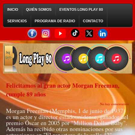
INICIO
QUIÉN SOMOS
EVENTOS LONG PLAY 80
SERVICIOS
PROGRAMA DE RADIO
CONTACTO
Felicitamos al gran actor Morgan Freeman,
cumple 89 años
No hay comentarios:
Morgan Freeman (Memphis, 1 de junio de 1937)
es un actor y director estadounidense, ganador del
premio Óscar en 2005 por "Million Dollar Baby".
Además ha recibido otras nominaciones por sus
actuaciones en "El reportero de la calle 42"