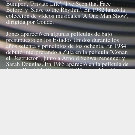
Bumper', 'Private Life', 'I've Seen that Face
Before' y 'Slave to the Rhythm'. En 1982 lanzó la
colección de vídeos musicales 'A One Man Show',
dirigida por Goude.
Jones apareció en algunas películas de bajo
presupuesto en los Estados Unidos durante los
años setenta y principios de los ochenta. En 1984
debutó interpretando a Zula en la película "Conan
el Destructor", junto a Arnold Schwarzenegger y
Sarah Douglas. En 1985 apareció en la película de
James Bond "A View to a Kill" como May Day.
En 1986 interpretó a un vampiro en "Vamp" y
actuó, tanto como actriz como cantante en la
película de 1992 de Eddie Murphy "Boomerang".
Por su parte, ella aparece junto a Tim Curry en la
película de 2001 "Wolf Girl". Por su trabajo en
"Conan", "A View to a Kill" y "Vamp" fue
nominada a los Premios Saturno como Mejor
Actriz de Reparto.
En 1999, Jones ocupó el puesto 82 de las 100