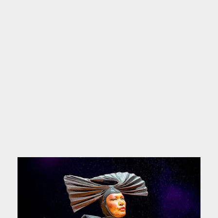
Mejores Mujeres del Rock and Roll de VH1 y, en
2008, fue galardonada con el premio Q Idol.
Jones influyó en el movimiento de
cross-dressing
de los ochenta y ha sido una inspiración para
artistas como Annie Lennox, Lady Gaga, Rihanna,
Lorde, Róisín Murphy, Brazilian Girls, Nile
Rodgers, Santigold, Basal Jaxx y Stanka Brijevic.
En diciembre de 2016, la revista Billboard la
clasificó en el puesto 40 como la artista dance
más exitosa de la historia. En 2018 fue
condecorada con la Orden de Jamaica, recibiendo
el tratamiento honorífico de The Honorable Grace
Jones.
Fuente: Wikipedia