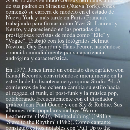
de sus padres en Siracusa (Nueva York). Jones
comenzó su carrera de modelo en el estado de
Nueva York y más tarde en París (Francia),
trabajando para firmas como Yves St. Laurent y
Kenzo, y apareciendo en las portadas de
prestigiosas revistas de moda como "Elle" y
"Vogue". Trabajó con los fotógrafos Helmut
Newton, Guy Bourdin y Hans Feurer, haciéndose
conocida mundialmente por su apariencia
andrógina y característica.
En 1977, Jones firmó un contrato discográfico con
Island Records, convirtiéndose inicialmente en la
estrella de la discoteca neoyorquina Studio 54. A
comienzos de los ochenta cambia su estilo hacia
el reggae, el funk, el post-funk y la música pop,
colaborando frecuentemente con el diseñador
gráfico Jean-Paul Goude y con Sly & Robbie. Sus
álbumes más populares incluye 'Warm
Leatherette' (1980), 'Nightclubbing' (1981) y
'Slave to the Rhythm' (1985). Como cantante
consiguió éxitos notables con 'Pull Up to the