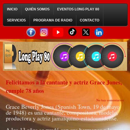
INICIO
QUIÉN SOMOS
EVENTOS LONG PLAY 80
SERVICIOS
PROGRAMA DE RADIO
CONTACTO
Felicitamos a la cantante y actriz Grace Jones,
cumple 78 años
No hay comentarios:
Grace Beverly Jones (Spanish Town, 19 de mayo
de 1948) es una cantante, compositora, modelo,
productora y actriz jamaiquino-estadounidense.
A los 13 años se mudó con sus hermanos a la casa