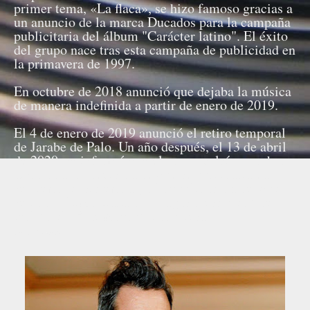
primer tema, «La flaca», se hizo famoso gracias a
un anuncio de la marca Ducados para la campaña
publicitaria del álbum "Carácter latino". El éxito
del grupo nace tras esta campaña de publicidad en
la primavera de 1997.
En octubre de 2018 anunció que dejaba la música
de manera indefinida a partir de enero de 2019.
El 4 de enero de 2019 anunció el retiro temporal
de Jarabe de Palo. Un año después, el 13 de abril
de 2020, se informó que el grupo volvía a grabar
disco con la previsión de que se publicaría en
septiembre; sin embargo la publicación del que
sería su último trabajo, "Tragas o escupes", se
realizó el 28 de mayo por sorpresa.
Fuente: Wikipedia