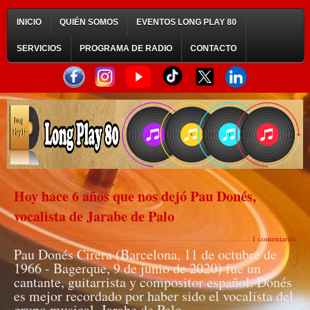
INICIO
QUIÉN SOMOS
EVENTOS LONG PLAY 80
SERVICIOS
PROGRAMA DE RADIO
CONTACTO
Hoy hace 6 años que nos dejó Pau Donés,
vocalista de Jarabe de Palo
1 comentario:
Pau Donés Cirera (Barcelona, 11 de octubre de
1966 - Bagerque, 9 de junio de 2020) fue un
cantante, guitarrista y compositor español. Donés
es mejor recordado por haber sido el vocalista del
grupo musical, Jarabe de Palo.