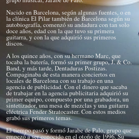
Nacido en Barcelona, según algunas fuentes, o en
la clínica El Pilar también de Barcelona según su
autobiografía, comenzó su andadura con tan solo
doce años, edad con la que tuvo su primera
guitarra, y con la que adquirió sus primeros
discos.
A los quince años, con su hermano Marc, que
tocaba la batería, formó su primer grupo, J. & Co.
Band, y más tarde, Dentaduras Postizas.
Compaginaba de esta manera conciertos en
locales de Barcelona con su trabajo en una
agencia de publicidad. Con el dinero que sacaba
de trabajar en la agencia publicitaria adquirió su
primer equipo, compuesto por una grabadora, un
sintetizador, una mesa de mezclas y una guitarra
eléctrica Fender Stratocaster. Con estos medios
grabó sus primeros temas.
El tiempo pasó y formó Jarabe de Palo, grupo que
empezó a ser conocido en el otoño de 1996. Su