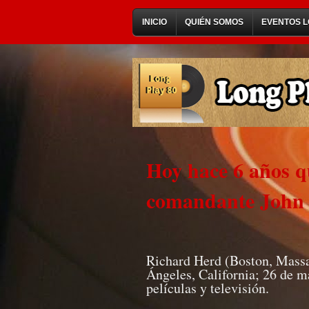
INICIO
QUIÉN SOMOS
EVENTOS L
Hoy hace 6 años q
comandante John e
Richard Herd (Boston, Massa
Ángeles, California; 26 de m
películas y televisión.