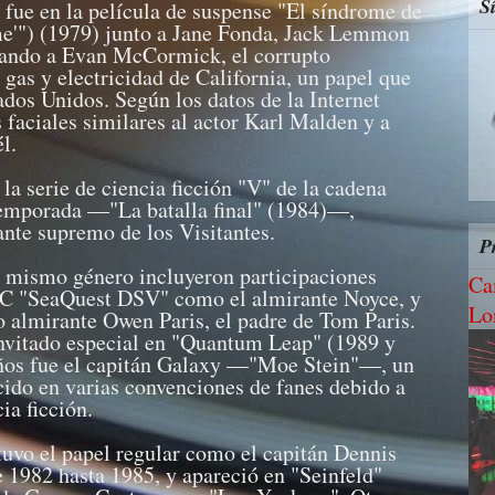
S
 fue en la película de suspense "El síndrome de
e'") (1979) junto a Jane Fonda, Jack Lemmon
tando a Evan McCormick, el corrupto
gas y electricidad de California, un papel que
ados Unidos. Según los datos de la Internet
 faciales similares al actor Karl Malden y a
l.
la serie de ciencia ficción "V" de la cadena
emporada —"La batalla final" (1984)—,
ante supremo de los Visitantes.
P
l mismo género incluyeron participaciones
Ca
NBC "SeaQuest DSV" como el almirante Noyce, y
Lo
 almirante Owen Paris, el padre de Tom Paris.
nvitado especial en "Quantum Leap" (1989 y
niños fue el capitán Galaxy —"Moe Stein"—, un
cido en varias convenciones de fanes debido a
ia ficción.
 tuvo el papel regular como el capitán Dennis
e 1982 hasta 1985, y apareció en "Seinfeld"