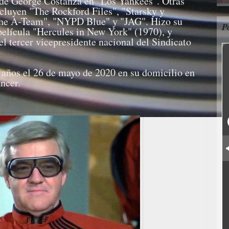
 de George Costanza en "Los Yankees". Otras
cluyen "The Rockford Files", "Starsky y
he A-Team", "NYPD Blue" y "JAG". Hizo su
P
película "Hercules in New York" (1970), y
l tercer vicepresidente nacional del Sindicato
e años el 26 de mayo de 2020 en su domicilio en
ncer.