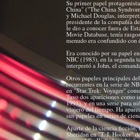
Su primer papel protagonista
China" ("The China Syndrom
y Michael Douglas, interpre
presidente de la compañía de 
le dio a conocer fuera de Est
Movie Database, tenía rasgos
menudo era confundido con é
Era conocido por su papel en 
NBC (1983), en la segunda t
interpretó a John, el comand
Otros papeles principales de
recurrentes en la serie de 
en "Star Trek: Voyager" como
Tuvo dos apariciones como i
1993), y en una serie para 
viajero del tiempo. Ha apare
sus papeles en series de cienc
Aparte de la ciencia ficción,
Sheridan en "T. J. Hooker" d