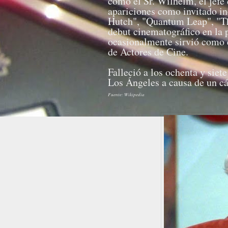
como el Sr. Wilhelm, el jefe
apariciones como invitado in
Hutch", "Quantum Leap", "T
debut cinematográfico en la 
ocasionalmente sirvió como e
de Actores de Cine.
Falleció a los ochenta y siet
Los Ángeles a causa de un cá
Fuente: Wikipedia