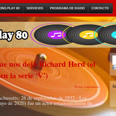
ONG PLAY 80
SERVICIOS
PROGRAMA DE RADIO
CONTACTO
ue nos dejó Richard Herd (el
n la serie 'V')
S
No hay comentarios:
chusetts; 26 de septiembre de 1932 - Los
ayo de 2020) fue un actor estadounidense de