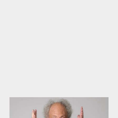
Universo Punset muestra interés por las teorías de
Chopra.
Punset ha sido criticado por su acercamiento a la
pseudociencia, el uso incorrecto de términos
científicos y, en general, una visión ligera y poco
rigurosa de la ciencia. El título de algunos de sus
libros como Viaje al optimismo, Viaje a las
emociones, El viaje al poder de la mente o El
alma está en el cerebro invita a pensar la cercanía
del autor con el género de la autoayuda. En su
web oficial facilitaba una sección de "Apoyo
psicológico online". A lo largo de su trayectoria
también asistió en calidad de invitado a ferias
vinculadas con la espiritualidad, la pseudociencia
y las terapias alternativas.
Fuente: Wikipedia