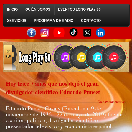
INICIO
QUIÉN SOMOS
EVENTOS LONG PLAY 80
SERVICIOS
PROGRAMA DE RADIO
CONTACTO
Hoy hace 7 años que nos dejó el gran
divulgador científico Eduardo Punset
No hay comentarios:
Eduardo Punset Casals (Barcelona, 9 de
noviembre de 1936 - 22 de mayo de 2019) fue un
escritor, político, divulgador científico,
presentador televisivo y economista español.