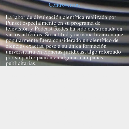
Controversias
La labor de divulgación científica realizada por
Punset especialmente en su programa de
televisión y Podcast Redes ha sido cuestionada en
varios artículos. Su actitud y carisma hicieron que
popularmente fuera considerado un científico de
ciencias exactas, pese a su única formación
universitaria en ciencias jurídicas, algo reforzado
por su participación en algunas campañas
publicitarias.
También se criticó la vinculación de algunos
contenidos de sus libros con los del gurú Deepak
Chopra, figura controvertida que usa conceptos de
la mecánica cuántica en lo que se llama medicina
cuántica. Chopra ha sido públicamente denostado
por diversos físicos especialistas en mecánica
cuántica, como Leonard Mlodinow, por el
lucrativo y mal uso que hace de esta en sus
publicaciones de autoayuda. En el capítulo VII
del libro Cara a cara con la vida, la mente y el