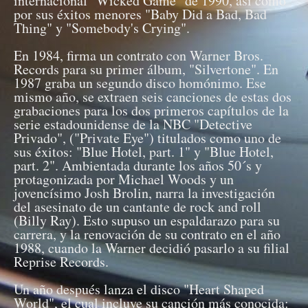
internacional "Wicked Game" de 1990, así como
por sus éxitos menores "Baby Did a Bad, Bad
Thing" y "Somebody's Crying".
En 1984, firma un contrato con Warner Bros.
Records para su primer álbum, "Silvertone". En
1987 graba un segundo disco homónimo. Ese
mismo año, se extraen seis canciones de estas dos
grabaciones para los dos primeros capítulos de la
serie estadounidense de la NBC "Detective
Privado", ("Private Eye") titulados como uno de
sus éxitos: "Blue Hotel, part. 1" y "Blue Hotel,
part. 2". Ambientada durante los años 50´s y
protagonizada por Michael Woods y un
jovencísimo Josh Brolin, narra la investigación
del asesinato de un cantante de rock and roll
(Billy Ray). Esto supuso un espaldarazo para su
carrera, y la renovación de su contrato en el año
1988, cuando la Warner decidió pasarlo a su filial
Reprise Records.
Un año después lanza el disco "Heart Shaped
World", el cual incluye su canción más conocida: