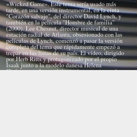
«Wicked Game». Este tema sería usado más
tarde, en una versión instrumental, en la cinta
"Corazón salvaje", del director David Lynch, y
también en la película "Hombre de familia"
(2000). Lee Chesnut, director musical de una
estación radial de Atlanta, obsesionado con las
películas de Lynch, comenzó a pasar la versión
completa del tema que rápidamente empezó a
trepar en las listas de su país. El vídeo, dirigido
por Herb Ritts y protagonizado por el propio
Isaak junto a la modelo danesa Helena
Christensen, fue un éxito en importantes cadenas
como MTV y VH1. También existe un video
menos conocido dirigido por el propio David
Lynch y que contiene escenas de la película.
En 1999, el tema «Baby Did a Bad, Bad Thing»,
incluido en su disco "Forever Blue" (1995), es
usado por el director Stanley Kubrick en su
última película, titulada "Eyes Wide Shut". El
vídeo es dirigido por el mismo Herb Ribbs y, de
nuevo, protagonizado por Isaak junto a otra