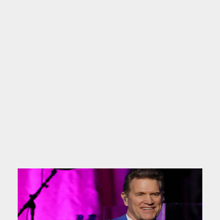
modelo, esta vez la francesa Laetitia Casta.
Isaak también compuso un tema musical para el
programa de televisión "The Late Late Show with
Craig Kilborn". En 2001 presenta su propio
programa de televisión, "The Chris Isaak Show",
el cual estuvo en el aire entre marzo de 2001
hasta marzo del 2004 y era transmitido por la
cadena de cable estadounidense Showtime. El
2004, su tema "Life Will Go On" fue usado en la
banda sonora de la película "Chasing Liberty"
(dirigida por Andy Cadiff). También su tema
"Two Hearts" se usó en los créditos finales de la
película de 1993 "Amor a quemarropa", dirigida
por Tony Scott.
Fuente: Wikipedia