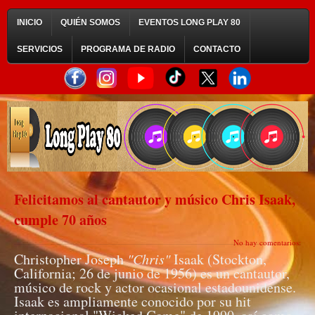
INICIO
QUIÉN SOMOS
EVENTOS LONG PLAY 80
SERVICIOS
PROGRAMA DE RADIO
CONTACTO
Felicitamos al cantautor y músico Chris Isaak,
cumple 70 años
No hay comentarios:
Christopher Joseph
"Chris"
Isaak (Stockton,
California; 26 de junio de 1956) es un cantautor,
músico de rock y actor ocasional estadounidense.
Isaak es ampliamente conocido por su hit