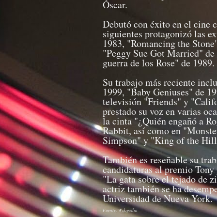
Óscar.
Debutó con éxito en el cine 
siguientes protagonizó las e
1983, "Romancing the Stone" 
"Peggy Sue Got Married" de 
guerra de los Rose" de 1989.
Su trabajo más reciente incl
1999, "Baby Geniuses" de 199
televisión "Friends" y "Cali
prestado su voz en varias oca
la cinta "¿Quién engañó a Ro
Rabbit, así como en "Monster
Simpson" y "King of the Hill
También es reseñable su traba
candidaturas al premio Tony 
"La gata sobre el tejado de 
actriz también se ha desemp
Universidad de Nueva York.
Fuente: Wikipedia