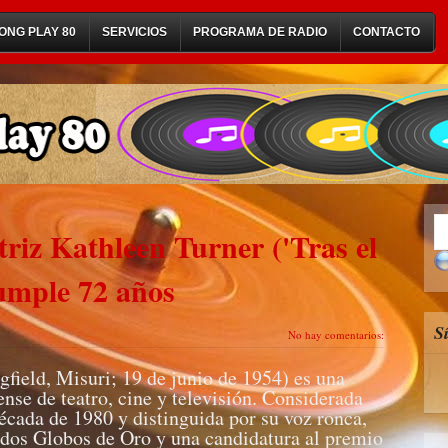
ONG PLAY 80
SERVICIOS
PROGRAMA DE RADIO
CONTACTO
ctriz Kathleen Turner ('Tras el
cumple 72 años
S
No hay comentarios:
field, Misuri; 19 de junio de 1954) es una
ense de teatro, cine y televisión. Considerada
cada de 1980 y distinguida por su voz ronca,
 dos Globos de Oro y una candidatura al premio