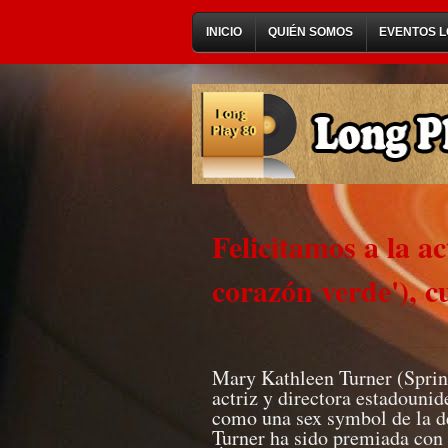
INICIO
QUIÉN SOMOS
EVENTOS L
Felicitamos a la a
corazón verde'), 
Mary Kathleen Turner (Spring
actriz y directora estadounid
como una sex symbol de la dé
Turner ha sido premiada con