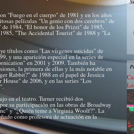
S
con "Fuego en el cuerpo" de 1981 y en los años
xitosas películas "Un genio con dos cerebros" de
de 1984, "El honor de los Prizzi" de 1985,
1985, "The Accidental Tourist" de 1988 y "La
uye títulos como "Las vírgenes suicidas" de
9, y una aparición especial en la series de
fornication" en 2001 y 2009. También ha
P
siones, la primera de ellas y la más notable en
ger Rabbit?" de 1988 en el papel de Jessica
Ca
 House" de 2006, y en las series "Los
Lo
".
jo en el teatro. Turner recibió dos
por su participación en las obras de Broadway
zinc" y "¿Quién teme a Virginia Woolf?". La
eñado como profesora de actuación en la