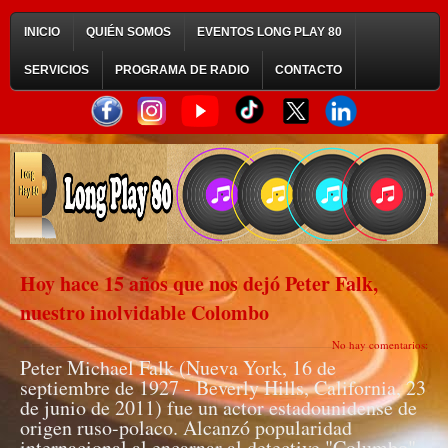
INICIO
QUIÉN SOMOS
EVENTOS LONG PLAY 80
SERVICIOS
PROGRAMA DE RADIO
CONTACTO
Hoy hace 15 años que nos dejó Peter Falk,
nuestro inolvidable Colombo
No hay comentarios:
Peter Michael Falk (Nueva York, 16 de
septiembre de 1927 - Beverly Hills, California, 23
de junio de 2011) fue un actor estadounidense de
origen ruso-polaco. Alcanzó popularidad
internacional al encarnar al detective "Columbo"