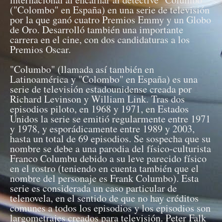
("Colombo" en España) en una serie de televisión
por la que ganó cuatro Premios Emmy y un Globo
de Oro. Desarrolló también una importante
carrera en el cine, con dos candidaturas a los
Premios Oscar.
"Columbo" (llamada así también en
Latinoamérica y "Colombo" en España) es una
serie de televisión estadounidense creada por
Richard Levinson y William Link. Tras dos
episodios piloto, en 1968 y 1971, en Estados
Unidos la serie se emitió regularmente entre 1971
y 1978, y esporádicamente entre 1989 y 2003,
hasta un total de 69 episodios. Se sospecha que su
nombre se debe a una parodia del físico-culturista
Franco Columbu debido a su leve parecido físico
en el rostro (teniendo en cuenta también que el
nombre del personaje es Frank Columbo). Esta
serie es considerada un caso particular de
telenovela, en el sentido de que no hay créditos
comunes a todos los episodios y los episodios son
largometrajes creados para televisión. Peter Falk