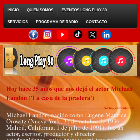
INICIO
QUIÉN SOMOS
EVENTOS LONG PLAY 80
SERVICIOS
PROGRAMA DE RADIO
CONTACTO
Hoy hace 35 años que nos dejó el actor Michael
Landon ('La casa de la pradera')
No hay comentarios:
Michael Landon, nacido como Eugene Maurice
Orowitz (Nueva York, 31 de octubre de 1936 -
Malibú, California, 1 de julio de 1991), fue un
actor, escritor, productor y director
estadounidense, quien protagonizó tres exitosas