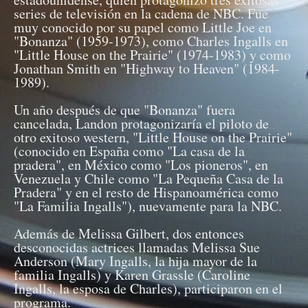
series de televisión en la cadena de NBC. Fue
muy conocido por su papel como Little Joe en
"Bonanza" (1959-1973), como Charles Ingalls en
"Little House on the Prairie" (1974-1983) y como
Jonathan Smith en "Highway to Heaven" (1984-
1989).
Un año después de que "Bonanza" fuera
cancelada, Landon protagonizaría el piloto de
otro exitoso western, "Little House on the Prairie"
(conocido en España como "La casa de la
pradera", en México como "Los pioneros", en
Venezuela y Chile como "La Pequeña Casa de la
Pradera" y en el resto de Hispanoamérica como
"La Familia Ingalls"), nuevamente para la NBC.
Además de Melissa Gilbert, dos entonces
desconocidas actrices llamadas Melissa Sue
Anderson (Mary Ingalls, la hija mayor de la
familia Ingalls) y Karen Grassle (Caroline
Ingalls, la esposa de Charles), participaron en el
programa.