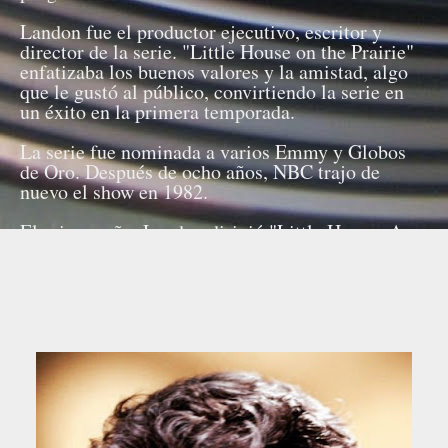
Landon fue el productor ejecutivo, escritor y
director de la serie. "Little House on the Prairie"
enfatizaba los buenos valores y la amistad, algo
que le gustó al público, convirtiendo la serie en
un éxito en la primera temporada.
La serie fue nominada a varios Emmy y Globos
de Oro. Después de ocho años, NBC trajo de
nuevo el show en 1982.
El mismo año, Landon dirigió "Little House: A
New Beginning", siendo esta serie el
"capítulo
final"
del programa, ya que éste finalizaría en la
primavera siguiente.
Fuente: Wikipedia