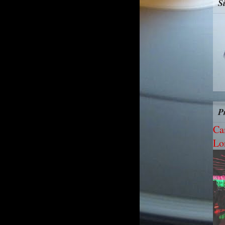
S
P
Ca
Lo