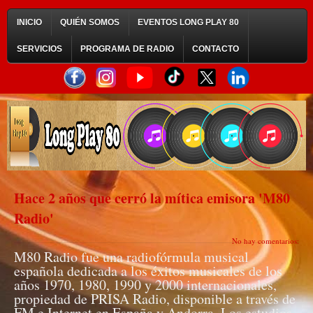
INICIO
QUIÉN SOMOS
EVENTOS LONG PLAY 80
SERVICIOS
PROGRAMA DE RADIO
CONTACTO
Hace 2 años que cerró la mítica emisora 'M80
Radio'
No hay comentarios:
M80 Radio fue una radiofórmula musical
española dedicada a los éxitos musicales de los
años 1970, 1980, 1990 y 2000 internacionales,
propiedad de PRISA Radio, disponible a través de
FM e Internet en España y Andorra. Los estudios