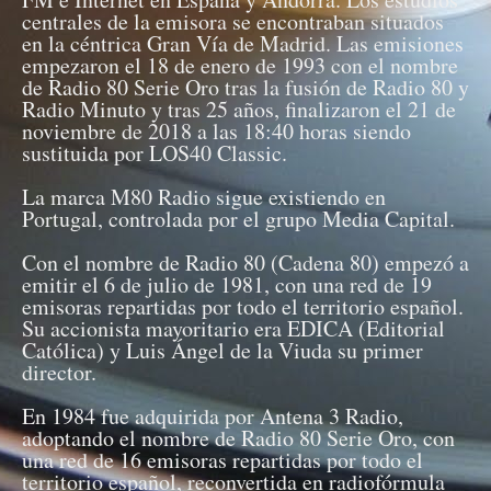
centrales de la emisora se encontraban situados
en la céntrica Gran Vía de Madrid. Las emisiones
empezaron el 18 de enero de 1993 con el nombre
de Radio 80 Serie Oro tras la fusión de Radio 80 y
Radio Minuto y tras 25 años, finalizaron el 21 de
noviembre de 2018 a las 18:40 horas siendo
sustituida por LOS40 Classic.
La marca M80 Radio sigue existiendo en
Portugal, controlada por el grupo Media Capital.
Con el nombre de Radio 80 (Cadena 80) empezó a
emitir el 6 de julio de 1981, con una red de 19
emisoras repartidas por todo el territorio español.
Su accionista mayoritario era EDICA (Editorial
Católica) y Luis Ángel de la Viuda su primer
director.
En 1984 fue adquirida por Antena 3 Radio,
adoptando el nombre de Radio 80 Serie Oro, con
una red de 16 emisoras repartidas por todo el
territorio español, reconvertida en radiofórmula