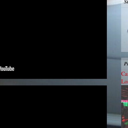
S
P
Ca
Lo