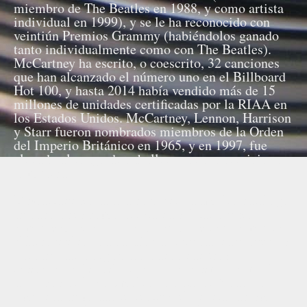
miembro de The Beatles en 1988, y como artista
individual en 1999), y se le ha reconocido con
veintiún Premios Grammy (habiéndolos ganado
tanto individualmente como con The Beatles).
McCartney ha escrito, o coescrito, 32 canciones
que han alcanzado el número uno en el Billboard
Hot 100, y hasta 2014 había vendido más de 15
millones de unidades certificadas por la RIAA en
los Estados Unidos. McCartney, Lennon, Harrison
y Starr fueron nombrados miembros de la Orden
del Imperio Británico en 1965, y en 1997, fue
elevado al rango de caballero por sus servicios a
la música.
McCartney ha dado a conocer un amplio catálogo
de canciones como artista en solitario y ha
compuesto bandas sonoras para películas, música
clásica y electrónica. Ha participado en proyectos
para ayudar a organizaciones benéficas
internacionales relacionadas con temas como los
derechos de los animales, la caza de focas, la
limpieza de minas terrestres, el vegetarianismo,