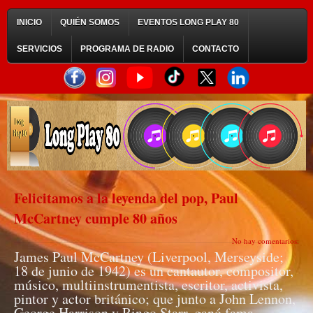
INICIO
QUIÉN SOMOS
EVENTOS LONG PLAY 80
SERVICIOS
PROGRAMA DE RADIO
CONTACTO
Felicitamos a la leyenda del pop, Paul
McCartney cumple 80 años
No hay comentarios:
James Paul McCartney (Liverpool, Merseyside;
18 de junio de 1942) es un cantautor, compositor,
músico, multiinstrumentista, escritor, activista,
pintor y actor británico; que junto a John Lennon,
George Harrison y Ringo Starr, ganó fama