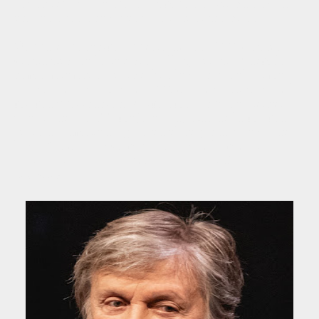
la pobreza y la educación musical. Se ha casado
en tres ocasiones y es padre de cinco hijos.
Ocupa el undécimo puesto de los 100 Grandes
Cantantes, de la revista Rolling Stone. Además,
como miembro de The Beatles, ocupa el primer
puesto de las listas de 100 Grandes Artistas, de la
misma publicación. Asimismo, ocupa el tercer
puesto de los 100 mejores bajistas de la misma
revista. También figura en el segundo puesto de
los 100 Grandes Compositores de la mencionada
publicación, solo superado por Bob Dylan.
Fuente: Wikipedia