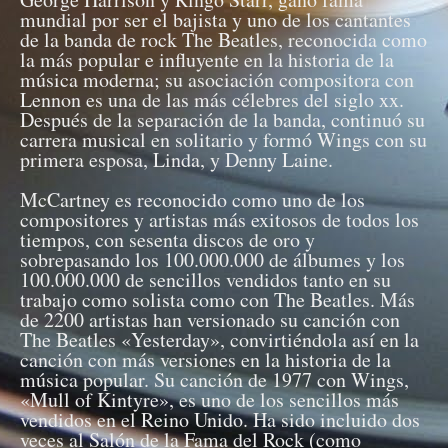
mundial por ser el bajista y uno de los cantantes
de la banda de rock The Beatles, reconocida como
la más popular e influyente en la historia de la
música moderna; su asociación compositora con
Lennon es una de las más célebres del siglo xx.
Después de la separación de la banda, continuó su
carrera musical en solitario y formó Wings con su
primera esposa, Linda, y Denny Laine.
McCartney es reconocido como uno de los
compositores y artistas más exitosos de todos los
tiempos, con sesenta discos de oro y
sobrepasando los 100.000.000 de álbumes y los
100.000.000 de sencillos vendidos tanto en su
trabajo como solista como con The Beatles. Más
de 2200 artistas han versionado su canción con
The Beatles «Yesterday», convirtiéndola así en la
canción con más versiones en la historia de la
música popular. Su canción de 1977 con Wings,
«Mull of Kintyre», es uno de los sencillos más
vendidos en el Reino Unido. Ha sido incluido dos
veces al Salón de la Fama del Rock (como