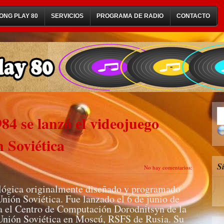
ONG PLAY 80
SERVICIOS
PROGRAMA DE RADIO
CONTACTO
984 se lanzó el videojuego
n Soviética
S
No hay comentarios:
 lógica originalmente diseñado y programado
Unión Soviética. Fue lanzado el 6 de junio de
ra el Centro de Computación Dorodnitsyn de la
Unión Soviética en Moscú, RSFS de Rusia. Su