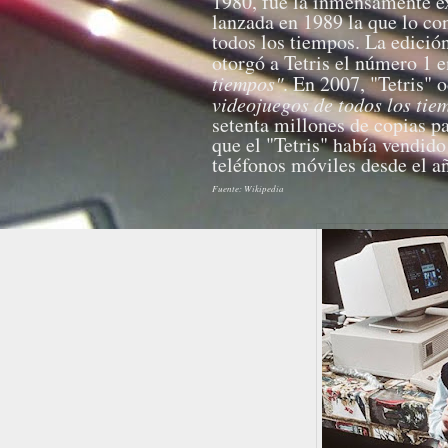
1980, fue la inmensamente ex
lanzada en 1989 la que lo co
todos los tiempos. La edici
otorgó a Tetris el número 1 e
tiempos"
. En 2007, "Tetris" 
videojuegos de todos los tie
setenta millones de copias p
que el "Tetris" había vendid
teléfonos móviles desde el a
Fuente: Wikipedia