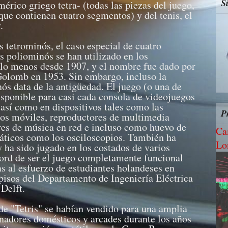
S
érico griego tetra- (todas las piezas del juego,
e contienen cuatro segmentos) y del tenis, el
.
os tetrominós, el caso especial de cuatro
 poliominós se han utilizado en los
lo menos desde 1907, y el nombre fue dado por
olomb en 1953. Sin embargo, incluso la
s data de la antigüedad. El juego (o una de
isponible para casi cada consola de videojuegos
 así como en dispositivos tales como las
P
onos móviles, reproductores de multimedia
res de música en red e incluso como huevo de
Ca
áticos como los osciloscopios. También ha
Lo
y ha sido jugado en los costados de varios
cord de ser el juego completamente funcional
 al esfuerzo de estudiantes holandeses en
isos del Departamento de Ingeniería Eléctrica
 Delft.
de "Tetris" se habían vendido para una amplia
nadores domésticos y arcades durante los años