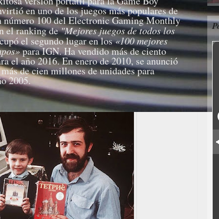
itosa versión portátil para la Game Boy
nvirtió en uno de los juegos más populares de
ón número 100 del Electronic Gaming Monthly
P
n el ranking de
"Mejores juegos de todos los
ocupó el segundo lugar en los
«100 mejores
mpos»
para IGN. Ha vendido más de ciento
ara el año 2016. En enero de 2010, se anunció
o más de cien millones de unidades para
ño 2005.