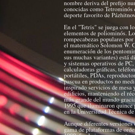
nombre deriva del prefijo num
conocidas como Tetrominós qu
deporte favorito de Pázhitnov
En el "Tetris" se juega con l
elementos de poliominós. Los
rompecabezas populares por 
el matemático Solomon W. G
enumeración de los pentominó
sus muchas variantes) está d
y sistemas operativos de PC,
calculadoras gráficas, teléf
portátiles, PDAs, reproducto
pascua en productos no medi
inspirado servicios de mesa 
edificios, manteniendo el ré
más grande del mundo gracias
1995 que iluminaron quince p
en la Universidad Técnica de
Aunque diferentes versiones 
gama de plataformas de orde