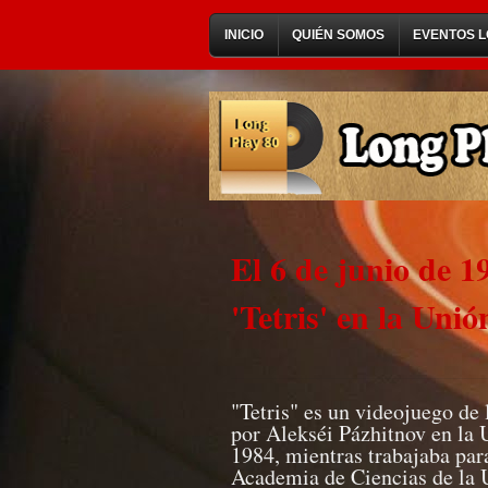
INICIO
QUIÉN SOMOS
EVENTOS L
El 6 de junio de 1
'Tetris' en la Unió
"Tetris" es un videojuego de
por Alekséi Pázhitnov en la 
1984, mientras trabajaba pa
Academia de Ciencias de la 