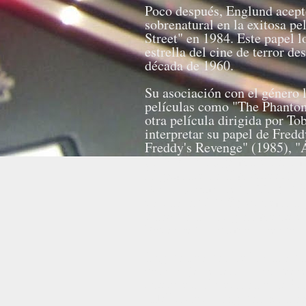
Poco después, Englund aceptó
sobrenatural en la exitosa 
Street" en 1984. Este papel l
estrella del cine de terror d
década de 1960.
Su asociación con el género l
películas como "The Phantom
otra película dirigida por T
interpretar su papel de Fred
Freddy's Revenge" (1985), "
(1987), "A Nightmare on Elm
Nightmare on Elm Street 5: 
Final Nightmare" (1991), "
vs. Jason" (2003). Sin embar
franquicia y originalmente e
Revenge", la primera secuela
Englund es uno de los dos ún
personaje de terror ocho vec
interpretó al personaje de Pi
"Hellraiser". Englund ha dich