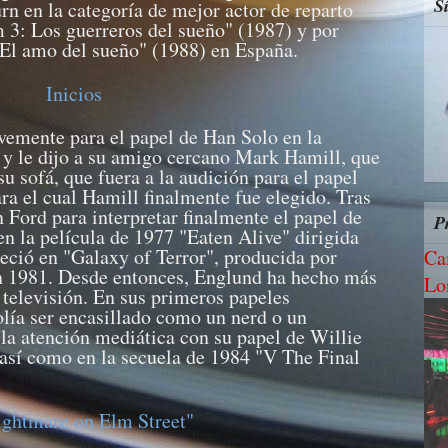
S
n en la categoría de mejor actor de reparto
m 3: Los guerreros del sueño" (1987) y por
: El amo del sueño" (1988) en España.
Inicios
vemente para el papel de Han Solo en la
 y le dijo a su amigo cercano Mark Hamill, que
 sofá, que fuera a la audición para el papel
ra el cual Hamill finalmente fue elegido. Tras
n Ford para interpretar finalmente el papel de
P
n la película de 1977 "Eaten Alive" dirigida
ció en "Galaxy of Terror", producida por
Ca
n 1981. Desde entonces, Englund ha hecho más
Lo
 televisión. En sus primeros papeles
lía ser encasillado como un nerd o un
a atención mediática con su papel de Willie
 así como en la secuela de 1984 "V The Final
ghtmare on Elm Street"