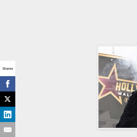
da un respiro de actuar sie
personas que han trabajado c
de maquillaje responsables 
Englund era tan amigable y h
maquillaje fuera un poco más
Fuente: Wikipedia
Shares