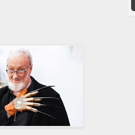
mpre como un buen tipo; de hecho, muchas
on Englund dan fe de su simpatía. Los artistas
del maquillaje de Krueger han comentado que
ablador que hizo que la larga aplicación de
 desafiante.