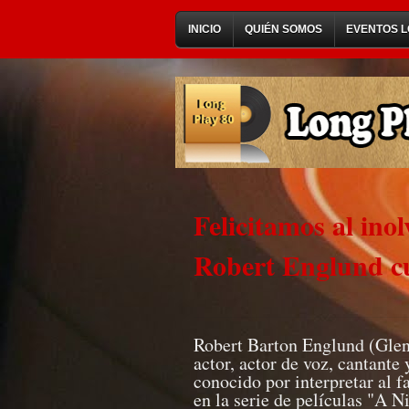
INICIO
QUIÉN SOMOS
EVENTOS L
Felicitamos al ino
Robert Englund c
Robert Barton Englund (Glend
actor, actor de voz, cantante
conocido por interpretar al f
en la serie de películas "A 