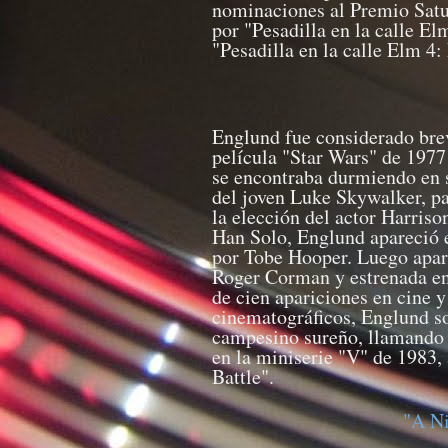
nominaciones al Premio Satur
por "Pesadilla en la calle El
"Pesadilla en la calle Elm 4
Englund fue considerado bre
película "Star Wars" de 1977
se encontraba durmiendo en su
del joven Luke Skywalker, pa
la elección del actor Harriso
Han Solo, Englund apareció e
por Tobe Hooper. Luego apare
Roger Corman y estrenada e
de cien apariciones en cine y
cinematográficos, Englund so
campesino sureño, llamando l
en la miniserie "V" de 1983,
Battle".
"A Ni