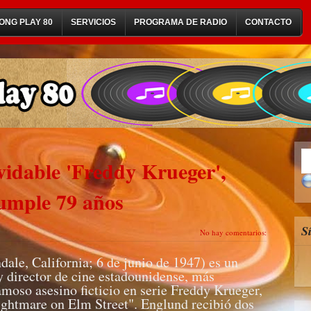
ONG PLAY 80
SERVICIOS
PROGRAMA DE RADIO
CONTACTO
lvidable 'Freddy Krueger',
umple 79 años
S
No hay comentarios:
ale, California; 6 de junio de 1947) es un
 y director de cine estadounidense, más
amoso asesino ficticio en serie Freddy Krueger,
Nightmare on Elm Street". Englund recibió dos