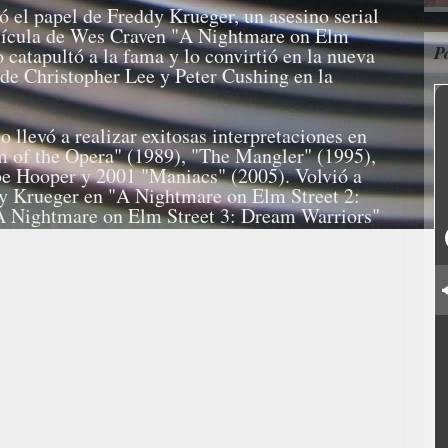
 el papel de Freddy Krueger, un asesino serial
película de Wes Craven "A Nightmare on Elm
P
o catapultó a la fama y lo convirtió en la nueva
esde Christopher Lee y Peter Cushing en la
o llevó a realizar exitosas interpretaciones en
 of the Opera" (1989), "The Mangler" (1995),
obe Hooper y 2001 "Maniacs" (2005). Volvió a
dy Krueger en "A Nightmare on Elm Street 2:
A Nightmare on Elm Street 3: Dream Warriors"
 Street 4: The Dream Master" (1988), "A
The Dream Child" (1989), "Freddy's Dead: The
Wes Craven's New Nightmare" (1994) y "Freddy
go, New Line subestimó su importancia para la
ligió a otra persona como Freddy en "Freddy's
.
icos actores que han interpretado a un
es consecutivas, el otro es Doug Bradley, quien
nhead ocho veces en la serie de películas
o que disfruta del papel de Freddy, ya que le